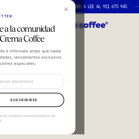
 NUESTRAS TIENDAS
¿PREGUNTAS? LLAMA A LEE AL 911 675 945
—
ETTER
caciones
e a la comunidad
 Crema Coffee
ete e infórmate antes que nadie
dades, lanzamientos exclusivos
ciones especiales.
SUSCRIBIRSE
birte, aceptas nuestra política de
d.